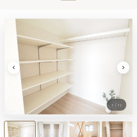
1
/
13